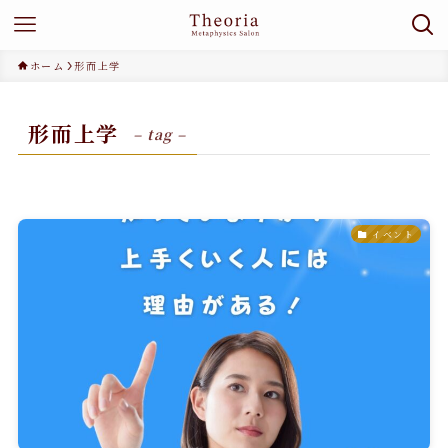
ホーム
形而上学
形而上学
– tag –
イベント