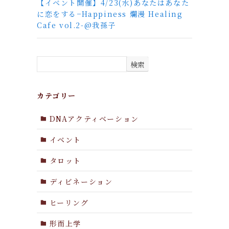
【イベント開催】4/23(水)あなたはあなた
に恋をする−Happiness 爛漫 Healing
Cafe vol.2-@我孫子
検索
カテゴリー
DNAアクティベーション
イベント
タロット
ディビネーション
ヒーリング
形而上学