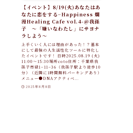
【イベント】8/19(火)あなたはあ
なたに恋をする−Happiness 爛
漫Healing Cafe vol.4-@我孫
子 〜「嫌いなわたし」にサヨナ
ラしよう〜
上手くいく人には理由があった！？基本
にして最強の人生活性化ツールに特化し
たイベントです！ 日時2025.08.19 (火)
11:00〜15:30場所coto住所：千葉県我
孫子市緑1−11−36（我孫子駅より徒歩10
分）（近隣に1時間無料パーキングあり）
メニュー●DNAアクティベ...
2025年8月8日